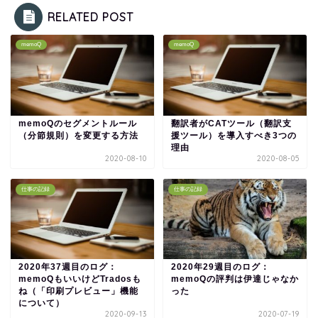
RELATED POST
memoQ
memoQ
memoQのセグメントルール
翻訳者がCATツール（翻訳支
（分節規則）を変更する方法
援ツール）を導入すべき3つの
理由
2020-08-10
2020-08-05
仕事の記録
仕事の記録
2020年37週目のログ：
2020年29週目のログ：
memoQもいいけどTradosも
memoQの評判は伊達じゃなか
ね（「印刷プレビュー」機能
った
について）
2020-09-13
2020-07-19