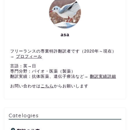
asa
フリーランスの専業特許翻訳者です（2020年～現在）
→
プロフィール
言語：英→日
専門分野：バイオ・医薬（製薬）
翻訳実績：抗体医薬、遺伝子療法など→
翻訳実績詳細
お問い合わせは
こちら
からお願いします
Catelogies