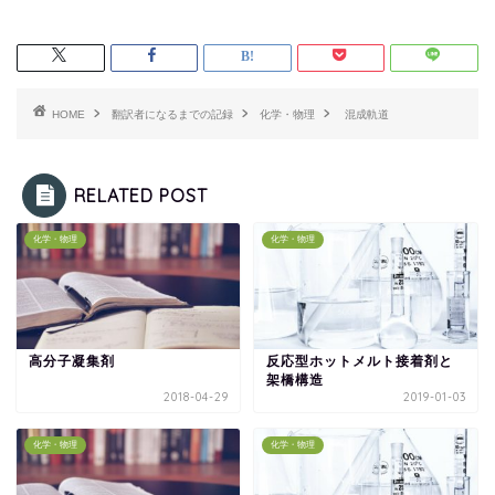
HOME
翻訳者になるまでの記録
化学・物理
混成軌道
RELATED POST
化学・物理
化学・物理
高分子凝集剤
反応型ホットメルト接着剤と
架橋構造
2018-04-29
2019-01-03
化学・物理
化学・物理