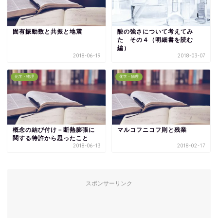
固有振動数と共振と地震
酸の強さについて考えてみ
た その４（明細書を読む
編）
2018-06-19
2018-03-07
化学・物理
化学・物理
概念の結び付け－断熱膨張に
マルコフニコフ則と残業
関する特許から思ったこと
2018-06-13
2018-02-17
スポンサーリンク