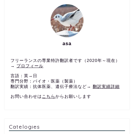
asa
フリーランスの専業特許翻訳者です（2020年～現在）
→
プロフィール
言語：英→日
専門分野：バイオ・医薬（製薬）
翻訳実績：抗体医薬、遺伝子療法など→
翻訳実績詳細
お問い合わせは
こちら
からお願いします
Catelogies