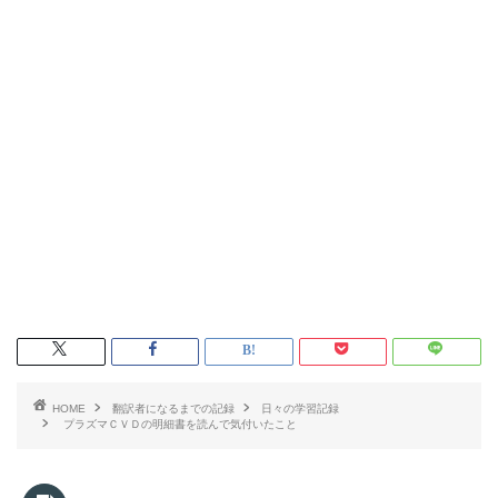
HOME
翻訳者になるまでの記録
日々の学習記録
プラズマＣＶＤの明細書を読んで気付いたこと