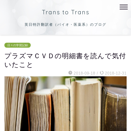
Trans to Trans
英日特許翻訳者（バイオ・医薬系）のブログ
日々の学習記録
プラズマＣＶＤの明細書を読んで気付
いたこと
2018-09-18
/
2018-12-31