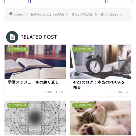
HOME
翻訳者になるまでの記録
日々の学習記録
寝ても覚めても
RELATED POST
日々の学習記録
日々の学習記録
学習スケジュールの練り直し
4/21のログ：本当のPDCAを
知る
2018-04-26
2019-04-21
日々の学習記録
日々の学習記録