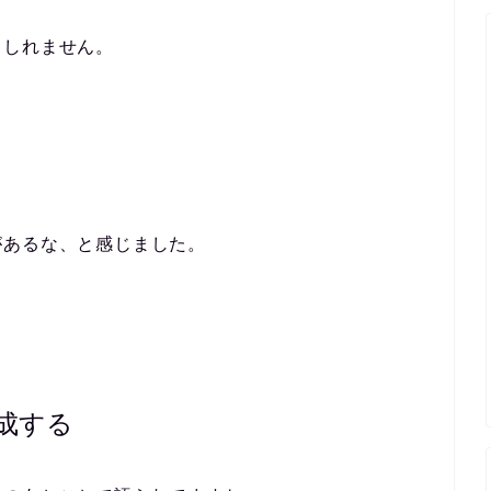
もしれません。
、
があるな、と感じました。
成する