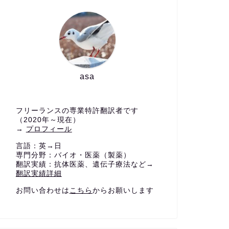
asa
フリーランスの専業特許翻訳者です
（2020年～現在）
→
プロフィール
言語：英→日
専門分野：バイオ・医薬（製薬）
翻訳実績：抗体医薬、遺伝子療法など→
翻訳実績詳細
お問い合わせは
こちら
からお願いします