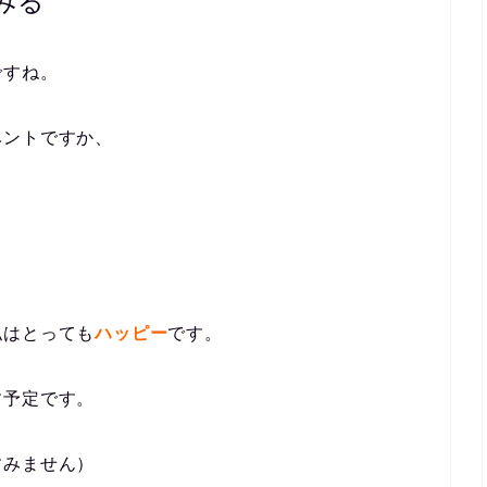
みる
ですね。
ベントですか、
。
私はとっても
ハッピー
です。
す予定です。
すみません）