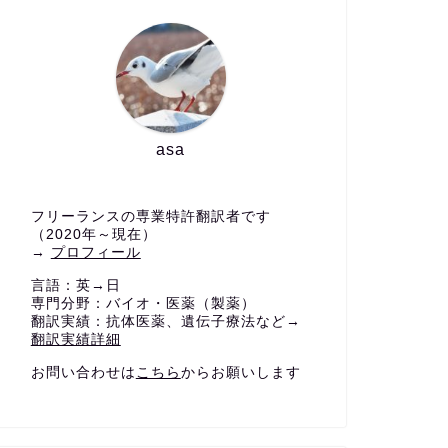
asa
フリーランスの専業特許翻訳者です
（2020年～現在）
→
プロフィール
言語：英→日
専門分野：バイオ・医薬（製薬）
翻訳実績：抗体医薬、遺伝子療法など→
翻訳実績詳細
お問い合わせは
こちら
からお願いします