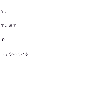
中で、
いています。
ので、
てつぶやいている