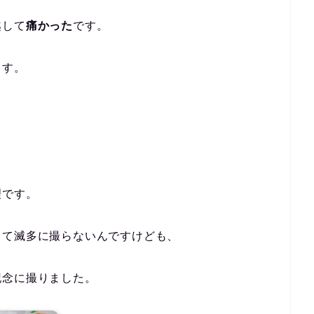
越して
痛かった
です。
ます。
理です。
って滅多に撮らないんですけども、
記念に撮りました。