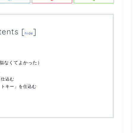
tents
[
]
hide
似なくてよかった）
る
に仕込む
ットキー」を仕込む