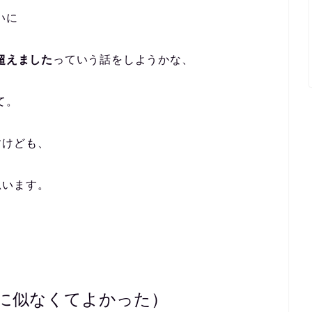
いに
超えました
っていう話をしようかな、
て。
すけども、
思います。
に似なくてよかった）