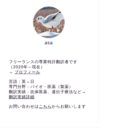
asa
フリーランスの専業特許翻訳者です
（2020年～現在）
→
プロフィール
言語：英→日
専門分野：バイオ・医薬（製薬）
翻訳実績：抗体医薬、遺伝子療法など→
翻訳実績詳細
お問い合わせは
こちら
からお願いします