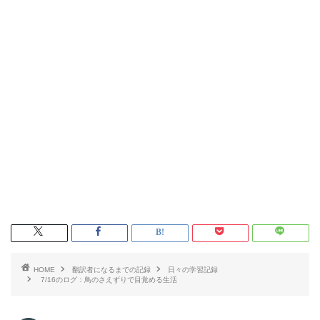
HOME
翻訳者になるまでの記録
日々の学習記録
7/16のログ：鳥のさえずりで目覚める生活