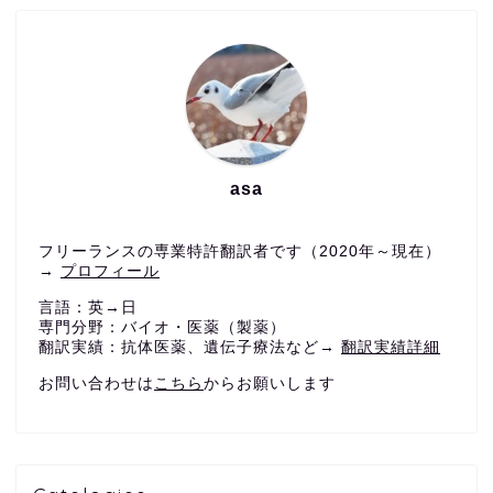
asa
フリーランスの専業特許翻訳者です（2020年～現在）
→
プロフィール
言語：英→日
専門分野：バイオ・医薬（製薬）
翻訳実績：抗体医薬、遺伝子療法など→
翻訳実績詳細
お問い合わせは
こちら
からお願いします