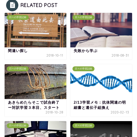
RELATED POST
日々の学習記録
日々の学習記録
間違い探し
失敗から学ぶ
2018-10-11
2018-08-31
日々の学習記録
日々の学習記録
あきらめたらそこで試合終了
2/13学習メモ：抗体関連の明
ー対訳学習３本目、スタート
細書と遺伝子組換え
2018-10-28
2020-02-13
日々の学習記録
日々の学習記録