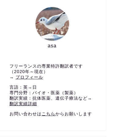
asa
フリーランスの専業特許翻訳者です
（2020年～現在）
→
プロフィール
言語：英→日
専門分野：バイオ・医薬（製薬）
翻訳実績：抗体医薬、遺伝子療法など→
翻訳実績詳細
お問い合わせは
こちら
からお願いします