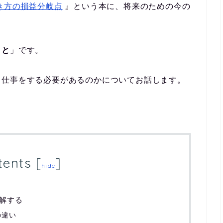
き方の損益分岐点
』という本に、将来のための今の
こと
」です。
る仕事をする必要があるのかについてお話します。
tents
[
]
hide
解する
の違い