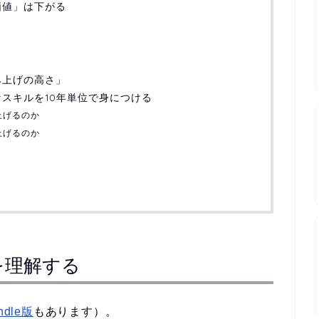
価値」は下がる
み上げの高さ」
スキルを10年単位で身につける
上げるのか
上げるのか
を理解する
indle版
もあります）。