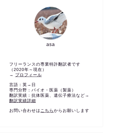
asa
フリーランスの専業特許翻訳者です
（2020年～現在）
→
プロフィール
言語：英→日
専門分野：バイオ・医薬（製薬）
翻訳実績：抗体医薬、遺伝子療法など→
翻訳実績詳細
お問い合わせは
こちら
からお願いします