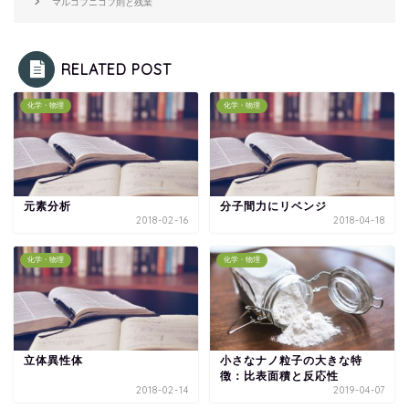
マルコフニコフ則と残業
RELATED POST
化学・物理
化学・物理
元素分析
分子間力にリベンジ
2018-02-16
2018-04-18
化学・物理
化学・物理
立体異性体
小さなナノ粒子の大きな特
徴：比表面積と反応性
2018-02-14
2019-04-07