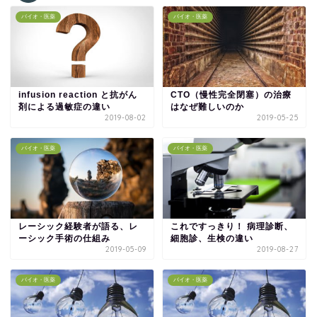
バイオ・医薬
バイオ・医薬
infusion reaction と抗がん
CTO（慢性完全閉塞）の治療
剤による過敏症の違い
はなぜ難しいのか
2019-08-02
2019-05-25
バイオ・医薬
バイオ・医薬
レーシック経験者が語る、レ
これですっきり！ 病理診断、
ーシック手術の仕組み
細胞診、生検の違い
2019-05-09
2019-08-27
バイオ・医薬
バイオ・医薬