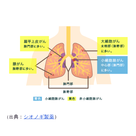
典：
シオノギ製薬
）
（出