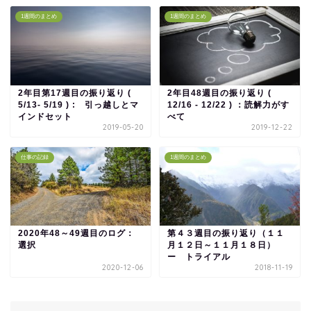
1週間のまとめ
1週間のまとめ
2年目第17週目の振り返り (
2年目48週目の振り返り (
5/13- 5/19 ) : 引っ越しとマ
12/16 - 12/22 ) ：読解力がす
インドセット
べて
2019-05-20
2019-12-22
仕事の記録
1週間のまとめ
2020年48～49週目のログ：
第４３週目の振り返り（１１
選択
月１２日～１１月１８日）
ー トライアル
2020-12-06
2018-11-19