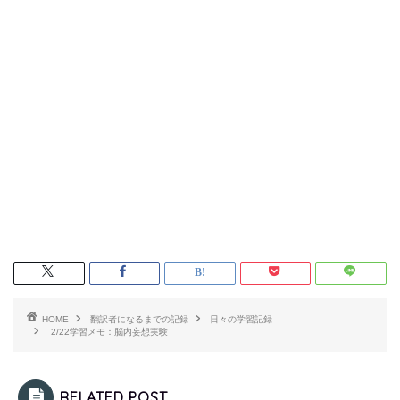
HOME
翻訳者になるまでの記録
日々の学習記録
2/22学習メモ：脳内妄想実験
RELATED POST