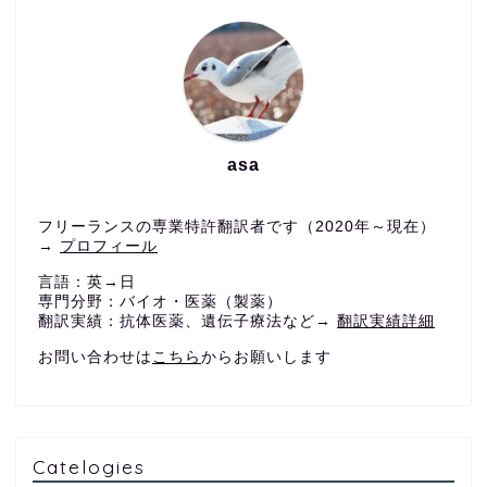
asa
フリーランスの専業特許翻訳者です（2020年～現在）
→
プロフィール
言語：英→日
専門分野：バイオ・医薬（製薬）
翻訳実績：抗体医薬、遺伝子療法など→
翻訳実績詳細
お問い合わせは
こちら
からお願いします
Catelogies