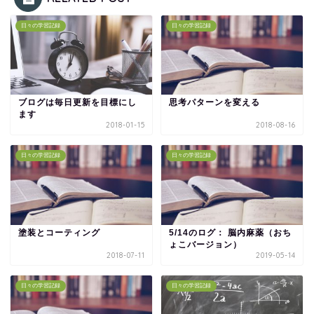
日々の学習記録
日々の学習記録
ブログは毎日更新を目標にし
思考パターンを変える
ます
2018-01-15
2018-08-16
日々の学習記録
日々の学習記録
塗装とコーティング
5/14のログ： 脳内麻薬（おち
ょこバージョン）
2018-07-11
2019-05-14
日々の学習記録
日々の学習記録