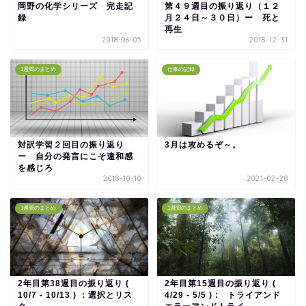
岡野の化学シリーズ 完走記
第４９週目の振り返り（１２
録
月２４日～３０日）ー 死と
再生
2018-06-05
2018-12-31
1週間のまとめ
仕事の記録
対訳学習２回目の振り返り
3月は攻めるぞ～。
ー 自分の発言にこそ違和感
を感じろ
2018-10-10
2021-02-28
1週間のまとめ
1週間のまとめ
2年目第38週目の振り返り (
2年目第15週目の振り返り (
10/7 - 10/13 ) ：選択とリス
4/29 - 5/5 ) : トライアンド