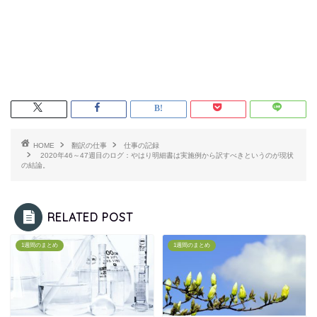
HOME
翻訳の仕事
仕事の記録
2020年46～47週目のログ：やはり明細書は実施例から訳すべきというのが現状
の結論。
RELATED POST
1週間のまとめ
1週間のまとめ