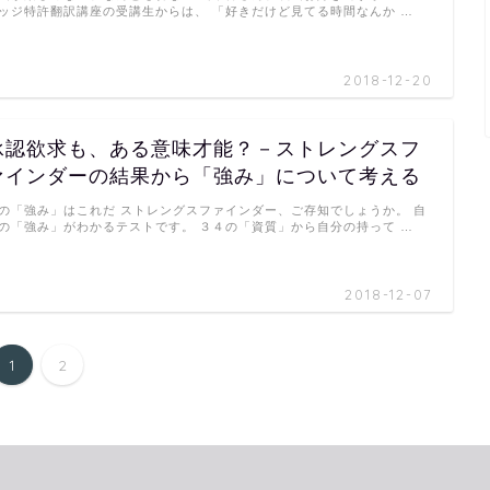
ッジ特許翻訳講座の受講生からは、 「好きだけど見てる時間なんか …
2018-12-20
承認欲求も、ある意味才能？－ストレングスフ
ァインダーの結果から「強み」について考える
の「強み」はこれだ ストレングスファインダー、ご存知でしょうか。 自
の「強み」がわかるテストです。 ３４の「資質」から自分の持って …
2018-12-07
1
2