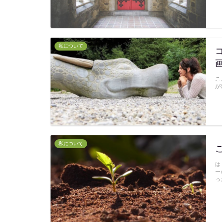
私について
こ
が
私について
は
ー
っ