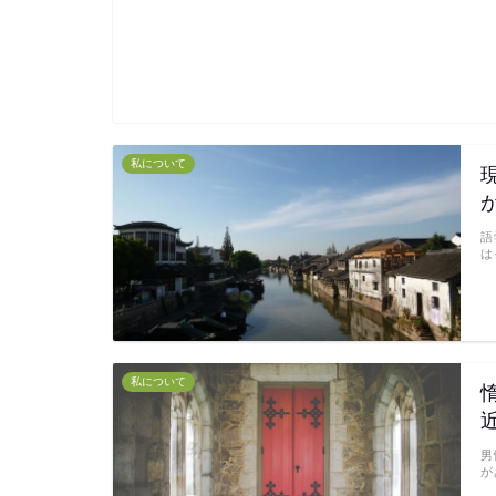
私について
語
は
私について
男
が