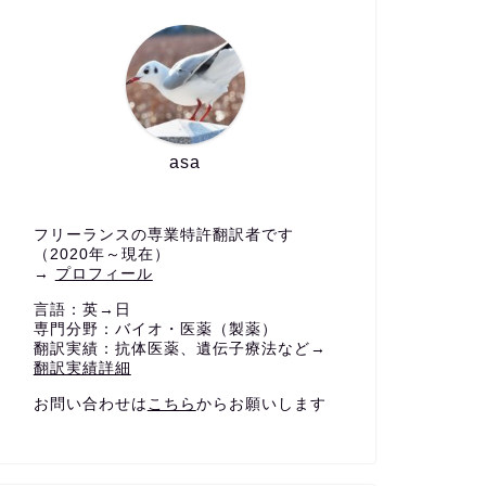
asa
フリーランスの専業特許翻訳者です
（2020年～現在）
→
プロフィール
言語：英→日
専門分野：バイオ・医薬（製薬）
翻訳実績：抗体医薬、遺伝子療法など→
翻訳実績詳細
お問い合わせは
こちら
からお願いします