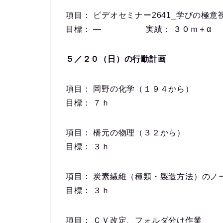
項目： ビデオセミナー2641_学びの極
目標： ― 実績： ３０ｍ＋α
５／２０（日）の行動計画
項目： 岡野の化学（１９４から）
目標： ７ｈ
項目： 橋元の物理（３２から）
目標： ３ｈ
項目： 炭素繊維（種類・製造方法）のノ
目標： ３ｈ
項目： ＣＶ改定、フォルダ分け作業