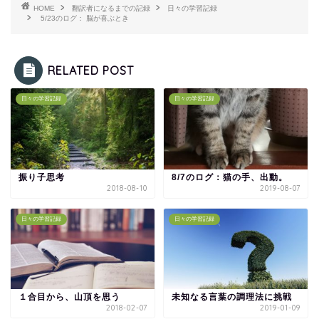
HOME
翻訳者になるまでの記録
日々の学習記録
5/23のログ： 脳が喜ぶとき
RELATED POST
日々の学習記録
日々の学習記録
振り子思考
8/7のログ：猫の手、出動。
2018-08-10
2019-08-07
日々の学習記録
日々の学習記録
１合目から、山頂を思う
未知なる言葉の調理法に挑戦
2018-02-07
2019-01-09