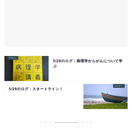
5/28のログ：病理学からがんについて学
ぶ
5/29のログ：スタートライン！