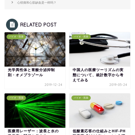
心绞痛和心肌缺血是一样吗？
RELATED POST
バイオ・医薬
バイオ・医薬
光学異性体と胃酸分泌抑制
中国人の医療ツーリズムの実
剤・オメプラゾール
態について、統計数字から考
えてみる
2019-12-24
2019-05-24
バイオ・医薬
バイオ・医薬
医療用レーザー：波長と水の
低酸素応答の仕組みとHIF-PH