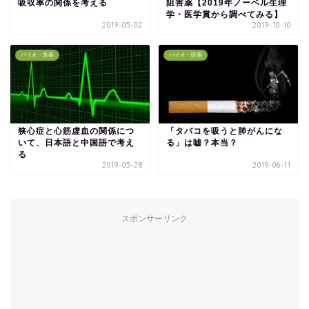
吸収率の関係を考える
阻害薬【2019年ノーベル生理
学・医学賞から調べてみる】
2019-05-02
2019-10-10
バイオ・医薬
バイオ・医薬
狭心症と心筋虚血の関係につ
「タバコを吸うと肺がんにな
いて、日本語と中国語で考え
る」は嘘？本当？
る
2019-05-28
2019-06-11
スポンサーリンク