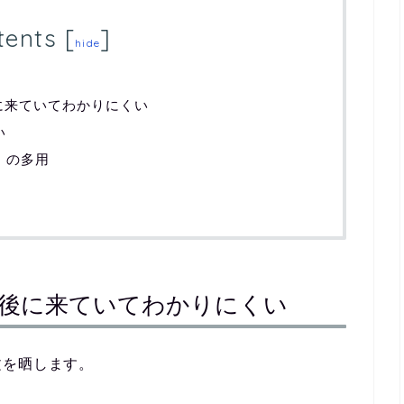
tents
[
]
hide
に来ていてわかりにくい
い
」の多用
が後に来ていてわかりにくい
文を晒します。