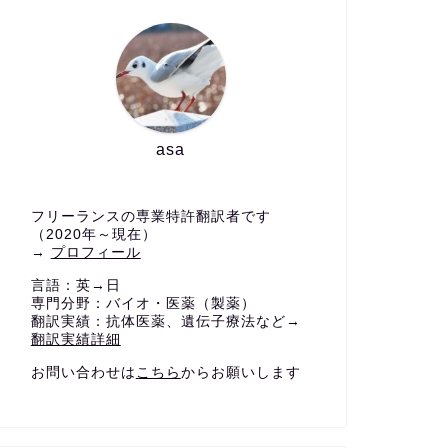
asa
フリーランスの専業特許翻訳者です
（2020年～現在）
→
プロフィール
言語：英→日
専門分野：バイオ・医薬（製薬）
翻訳実績：抗体医薬、遺伝子療法など→
翻訳実績詳細
お問い合わせは
こちら
からお願いします