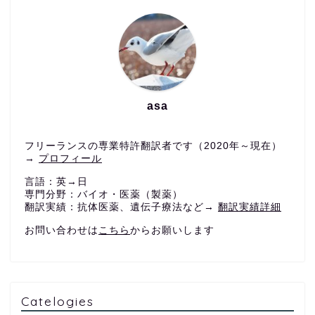
asa
フリーランスの専業特許翻訳者です（2020年～現在）
→
プロフィール
言語：英→日
専門分野：バイオ・医薬（製薬）
翻訳実績：抗体医薬、遺伝子療法など→
翻訳実績詳細
お問い合わせは
こちら
からお願いします
Catelogies