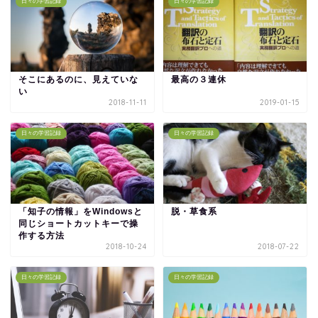
日々の学習記録
日々の学習記録
そこにあるのに、見えていな
最高の３連休
い
2018-11-11
2019-01-15
日々の学習記録
日々の学習記録
「知子の情報」をWindowsと
脱・草食系
同じショートカットキーで操
作する方法
2018-10-24
2018-07-22
日々の学習記録
日々の学習記録