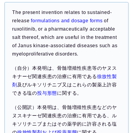
The present invention relates to sustained-
release
formulations and dosage forms
of
ruxolitinib, or a pharmaceutically acceptable
salt thereof, which are useful in the treatment
of Janus kinase-associated diseases such as
myeloproliferative disorders.
（自分）本発明は、骨髄増殖性疾患等のヤヌス
キナーゼ関連疾患の治療に有用である
徐放性製
剤
及びルキソリチニブ又はこれらの製薬上許容
できる塩の
投与形態
に関する。
（公開訳）本発明は、骨髄増殖性疾患などのヤ
ヌスキナーゼ関連疾患の治療に有用である、ル
キソリチニブまたはその薬学的に許容される塩
の
徐放性製剤および投薬形態
に関する。