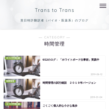
Trans to Trans
英日特許翻訳者（バイオ・医薬系）のブログ
― CATEGORY ―
時間管理
日々の学習記録
6/12のログ： 「ホワイトボード仕事術」実践中
2019-06-12
時間管理
時間管理の試行錯誤 ２０１９年バージョン
2019-01-04
日々の学習記録
ごくごく個人的な小さな進歩