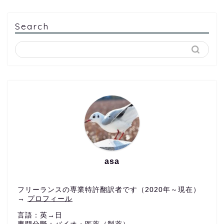
Search
asa
フリーランスの専業特許翻訳者です（2020年～現在）
→
プロフィール
言語：英→日