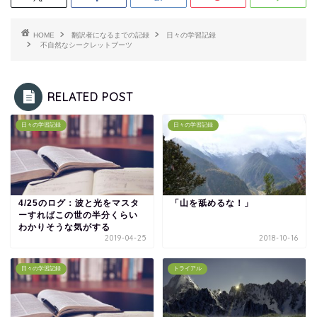
HOME
翻訳者になるまでの記録
日々の学習記録
不自然なシークレットブーツ
RELATED POST
日々の学習記録
日々の学習記録
4/25のログ：波と光をマスタ
「山を舐めるな！」
ーすればこの世の半分くらい
わかりそうな気がする
2019-04-25
2018-10-16
日々の学習記録
トライアル