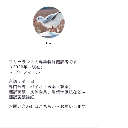
asa
フリーランスの専業特許翻訳者です
（2020年～現在）
→
プロフィール
言語：英→日
専門分野：バイオ・医薬（製薬）
翻訳実績：抗体医薬、遺伝子療法など→
翻訳実績詳細
お問い合わせは
こちら
からお願いします