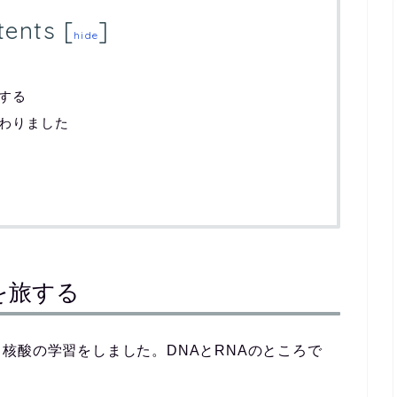
tents
[
]
hide
する
わりました
を旅する
核酸の学習をしました。DNAとRNAのところで